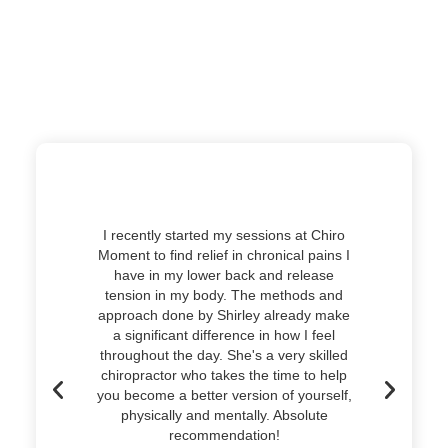
I recently started my sessions at Chiro
Dik
Moment to find relief in chronical pains I
(Shirley
have in my lower back and release
meerde
tension in my body. The methods and
en ze is
approach done by Shirley already make
tijd om
a significant difference in how I feel
begrijpe
throughout the day. She's a very skilled
oploss
chiropractor who takes the time to help
maan
you become a better version of yourself,
Normaal
physically and mentally. Absolute
met ande
recommendation!
moge