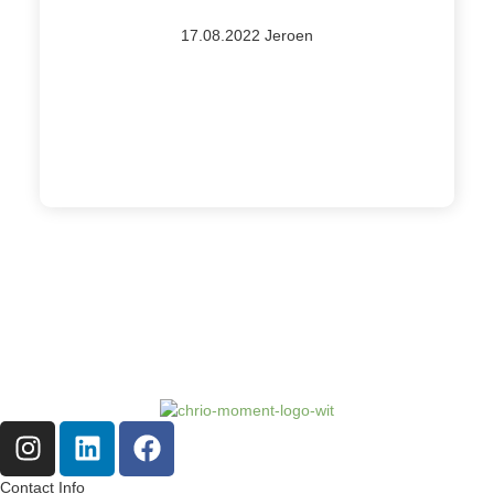
behand
de tij
17.08.2022 Jeroen
duurt
Contact Info